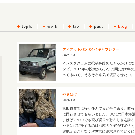
フィアットパンダ4×4キャブレター
2024.3.3
インスタグラムに投稿を始めたきっかけにな
ンダ。2016年の投稿からいつの間にか8年
ってるので、そろそろ本気で復活させたい。
やまはげ
2024.1.8
秋田市豊岩に移り住んでまだ半年余り。昨夜
に同行させてもらいました。 東北の日本海
まはげ）の中でも飛び切りの恐ろしさを誇る
やまはげに扮するのは地域の40代が中心と
途絶えることなく次世代に継承されていくに