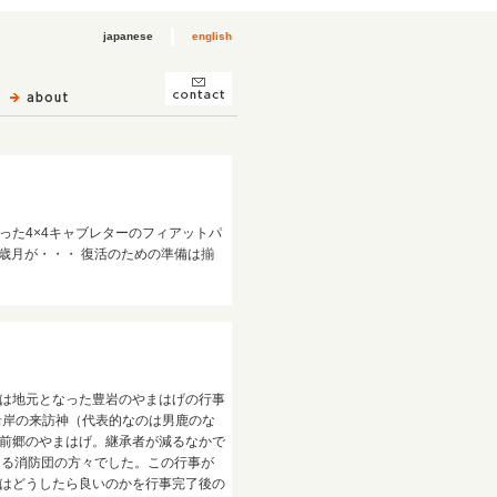
japanese
english
った4×4キャブレターのフィアットパ
の歳月が・・・ 復活のための準備は揃
は地元となった豊岩のやまはげの行事
沿岸の来訪神（代表的なのは男鹿のな
前郷のやまはげ。継承者が減るなかで
なる消防団の方々でした。この行事が
はどうしたら良いのかを行事完了後の