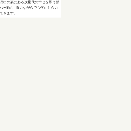
演出の裏にある次世代の幸せを願う熱
った僕が、微力ながらでも何かしら力
てきます。