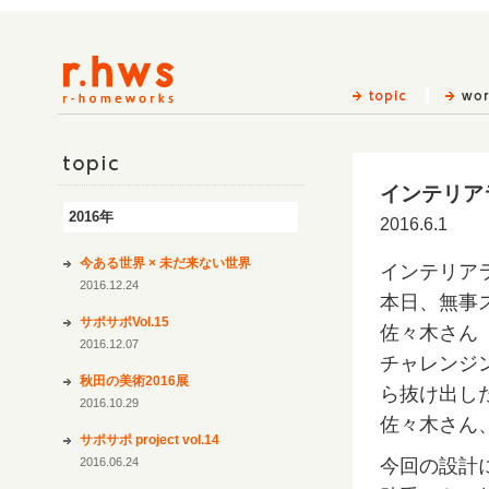
インテリアラ
topic
2016年
2016.6.1
今ある世界 × 未だ来ない世界
インテリアライ
2016.12.24
本日、無事
サポサポVol.15
佐々木さん（
2016.12.07
チャレンジ
秋田の美術2016展
ら抜け出し
2016.10.29
佐々木さん
サポサポ project vol.14
2016.06.24
今回の設計