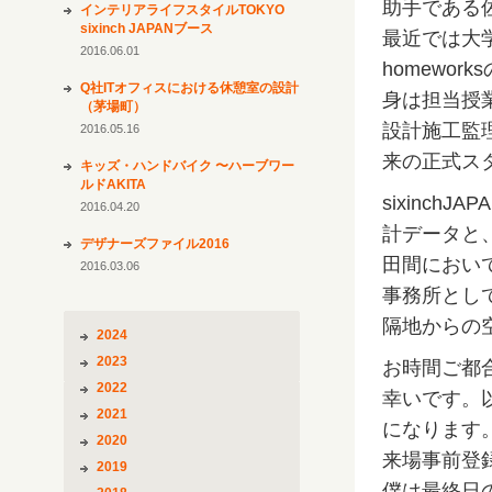
助手である
インテリアライフスタイルTOKYO
sixinch JAPANブース
最近では大
2016.06.01
homewo
Q社ITオフィスにおける休憩室の設計
身は担当授業
（茅場町）
設計施工監理
2016.05.16
来の正式ス
キッズ・ハンドバイク 〜ハーブワー
ルドAKITA
sixinch
2016.04.20
計データと、
デザナーズファイル2016
田間において
2016.03.06
事務所とし
隔地からの
2024
2023
お時間ご都
2022
幸いです。以
2021
になります
2020
来場事前登
2019
僕は最終日の