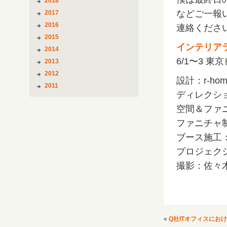
2018
などご一報
2017
2016
連絡くださ
2015
インテリアラ
2014
6/1〜3 
2013
2012
設計：r-hom
2011
ディレクシ
空間＆ファ
ファニチャ
ブース施工
プロジェクショ
撮影：佐々木
«
Q社ITオフィスにお