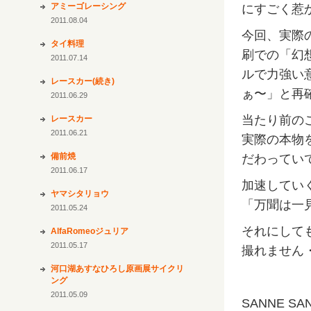
アミーゴレーシング
にすごく惹
2011.08.04
今回、実際
タイ料理
刷での「幻
2011.07.14
ルで力強い
レースカー(続き)
ぁ〜」と再
2011.06.29
当たり前の
レースカー
2011.06.21
実際の本物
備前焼
だわってい
2011.06.17
加速してい
ヤマシタリョウ
「万聞は一
2011.05.24
それにして
AlfaRomeoジュリア
2011.05.17
撮れません
河口湖あすなひろし原画展サイクリ
ング
2011.05.09
SANNE SAN