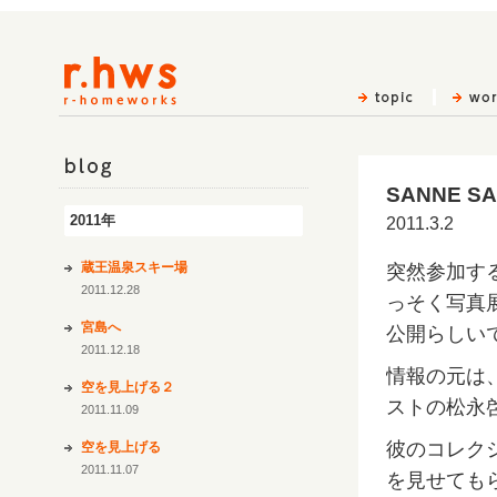
SANNE S
blog
2011年
2011.3.2
蔵王温泉スキー場
突然参加す
2011.12.28
っそく写真展
宮島へ
公開らしい
2011.12.18
情報の元は、
空を見上げる２
ストの松永
2011.11.09
彼のコレク
空を見上げる
2011.11.07
を見せても