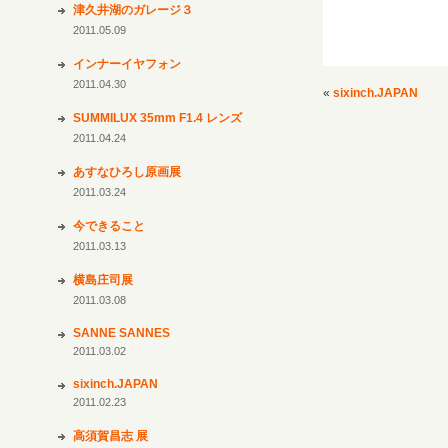
津久井湖のガレージ３
2011.05.09
インナーイヤフォン
2011.04.30
«
sixinch.JAPAN
SUMMILUX 35mm F1.4 レンズ
2011.04.24
あすなひろし原画展
2011.03.24
今できること
2011.03.13
横島庄司展
2011.03.08
SANNE SANNES
2011.03.02
sixinch.JAPAN
2011.02.23
高須賀昌志 展